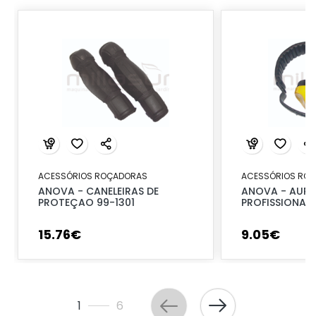
ACESSÓRIOS ROÇADORAS
ACESSÓRIOS RO
ANOVA - CANELEIRAS DE
ANOVA - AURI
PROTEÇAO 99-1301
PROFISSIONAIS
15
.
76
€
9
.
05
€
1
6