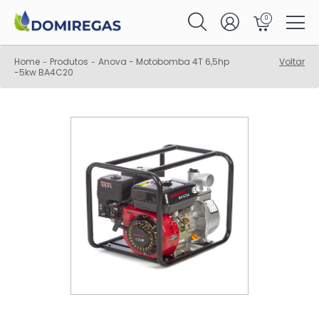
0
Home
Produtos
Anova - Motobomba 4T 6,5hp
Voltar
-
-
-5kw BA4C20