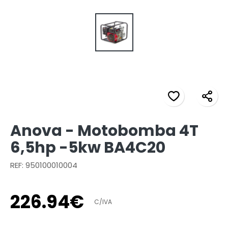
Anova - Motobomba 4T
6,5hp -5kw BA4C20
REF: 950100010004
226
.
94
€
C/IVA