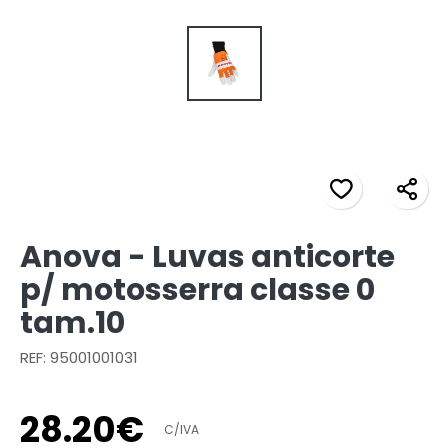
Anova - Luvas anticorte
p/ motosserra classe 0
tam.10
REF: 95001001031
28
.
20
€
C/IVA