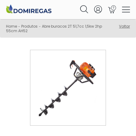
0
Home
Produtos
Abre buracos 2T 51,7cc 1,5kw 2hp
Voltar
-
-
55cm AH52