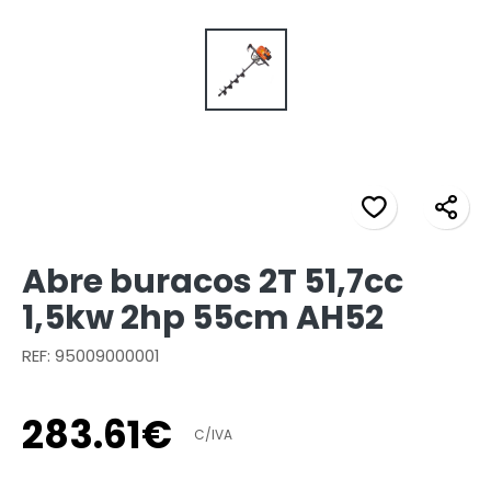
Abre buracos 2T 51,7cc
1,5kw 2hp 55cm AH52
REF: 95009000001
283
.
61
€
C/IVA