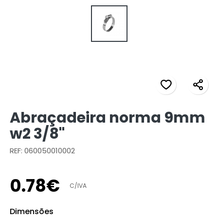
Abraçadeira norma 9mm
w2 3/8"
REF: 060050010002
0
.
78
€
C/IVA
Dimensões