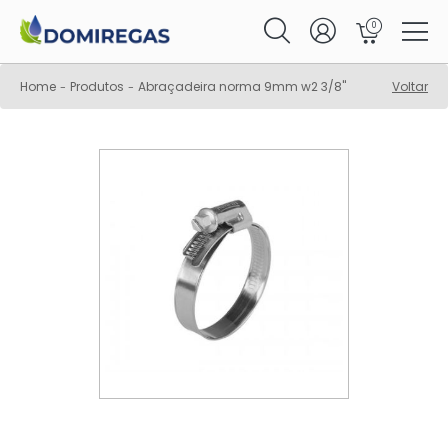
0
Home
Produtos
Abraçadeira norma 9mm w2 3/8"
Voltar
-
-