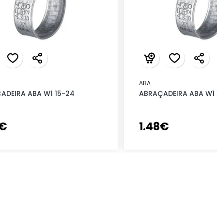
ABA
ADEIRA ABA W1 15-24
ABRAÇADEIRA ABA W1 
€
1
.
48
€