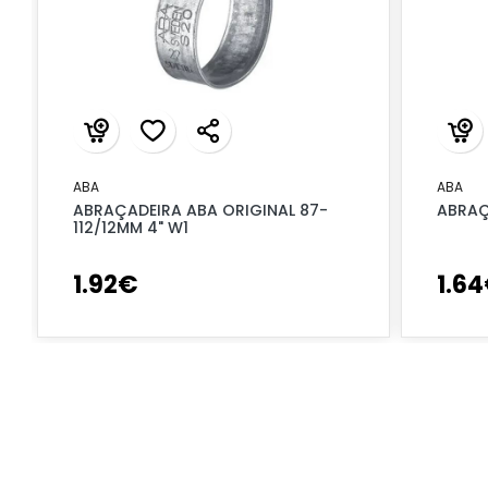
ABA
ABA
ABRAÇADEIRA ABA ORIGINAL 87-
ABRAÇ
112/12MM 4" W1
1
.
92
€
1
.
64