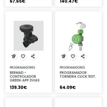
67
.
65
€
140
.
47
€
PROGRAMADORES
PROGRAMADORES
BERMAD -
PROGRAMADOR
CONTROLADOR
TORNEIRA CLICK 1EST.
GREEN-APP 3VIAS
139
.
30
€
64
.
09
€