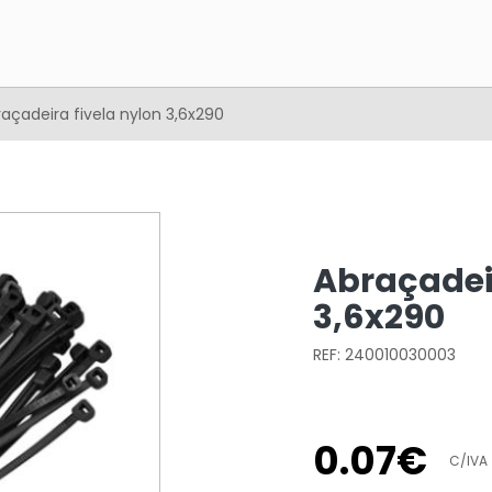
açadeira fivela nylon 3,6x290
Abraçadeir
3,6x290
REF: 240010030003
0
.
07
€
C/IVA