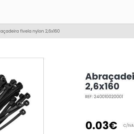
açadeira fivela nylon 2,6x160
Abraçadeir
2,6x160
REF: 240010020001
0
.
03
€
C/IVA