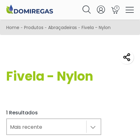
0
Home
Produtos
Abraçadeiras
Fivela - Nylon
-
-
-
Fivela - Nylon
1
Resultados