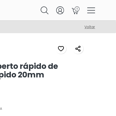
0
Voltar
erto rápido de
ápido 20mm
VA