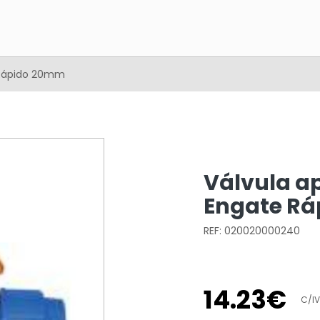
 Rápido 20mm
Válvula ap
Engate R
REF: 020020000240
14
.
23
€
C/I