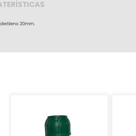
TERÍSTICAS
olietileno 20mm.