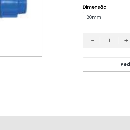
Dimensão
-
+
Ped