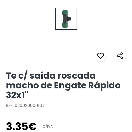
Te c/ saída roscada
macho de Engate Rápido
32x1"
REF: 020020000107
3
.
35
€
C/IVA