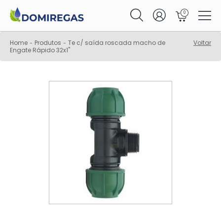
0
Home
Produtos
Te c/ saída roscada macho de
Voltar
-
-
Engate Rápido 32x1"