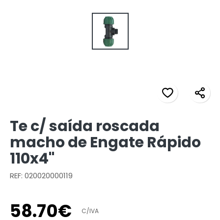
Te c/ saída roscada
macho de Engate Rápido
110x4"
REF: 020020000119
58
.
70
€
C/IVA