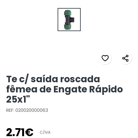
Te c/ saída roscada
fêmea de Engate Rápido
25x1"
REF: 020020000063
2
.
71
€
C/IVA