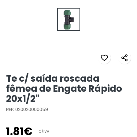
Te c/ saída roscada
fêmea de Engate Rápido
20x1/2"
REF: 020020000059
1
.
81
€
C/IVA