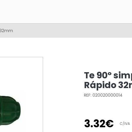
o 32mm
Te 90º sim
Rápido 3
REF: 020020000014
3
.
32
€
C/IVA