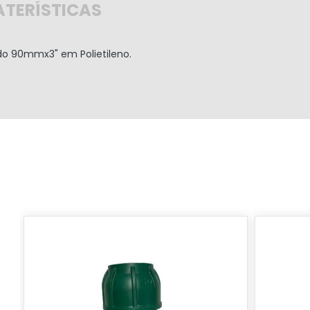
TERÍSTICAS
ido
90mmx3"
em Polietileno.