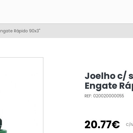
Engate Rápido 90x3"
Joelho c/ 
Engate Rá
REF: 020020000055
20
.
77
€
C/I