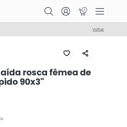
0
Voltar
saída rosca fêmea de
pido 90x3"
VA