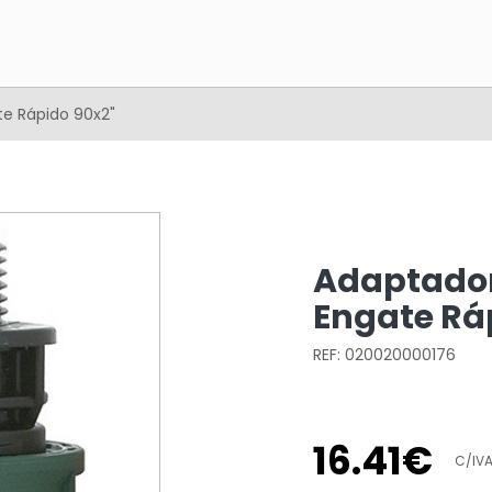
e Rápido 90x2"
Adaptador
Engate Rá
REF: 020020000176
16
.
41
€
C/IV