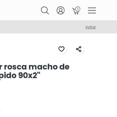
0
Voltar
 rosca macho de
pido 90x2"
A