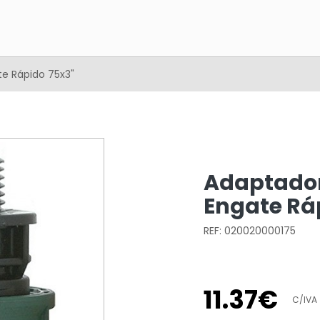
e Rápido 75x3"
Adaptador
Engate Rá
REF: 020020000175
11
.
37
€
C/IVA