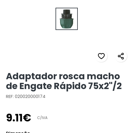
Adaptador rosca macho
de Engate Rápido 75x2"/2
REF: 020020000174
9
.
11
€
C/IVA