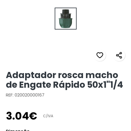
Adaptador rosca macho
de Engate Rápido 50x1"1/4
REF: 020020000167
3
.
04
€
C/IVA