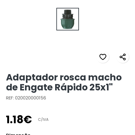
Adaptador rosca macho
de Engate Rápido 25x1"
REF: 020020000156
1
.
18
€
C/IVA