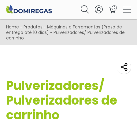
0
Home
Produtos
Máquinas e Ferramentas (Prazo de
-
-
entrega até 10 dias)
Pulverizadores/ Pulverizadores de
-
carrinho
Pulverizadores/
Pulverizadores de
carrinho