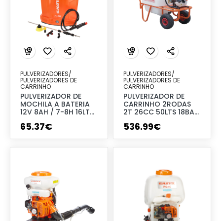
PULVERIZADORES/
PULVERIZADORES/
PULVERIZADORES DE
PULVERIZADORES DE
CARRINHO
CARRINHO
PULVERIZADOR DE
PULVERIZADOR DE
MOCHILA A BATERIA
CARRINHO 2RODAS
12V 8AH / 7-8H 16LT
2T 26CC 50LTS 18BAR
P16B
PC50-2
65
.
37
€
536
.
99
€