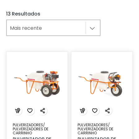
13
Resultados
PULVERIZADORES/
PULVERIZADORES/
PULVERIZADORES DE
PULVERIZADORES DE
CARRINHO
CARRINHO
PULVERIZADOR DE
PULVERIZADOR DE