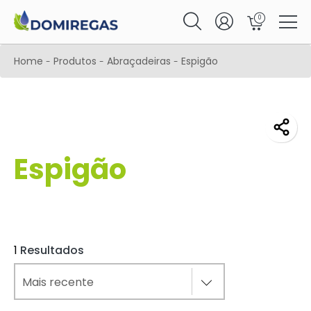
0
Home
Produtos
Abraçadeiras
Espigão
-
-
-
Espigão
1
Resultados