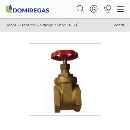
0
Home
Produtos
Valvula cunha PN16 1"
Voltar
-
-