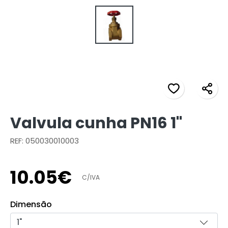
Valvula cunha PN16 1"
REF: 050030010003
10
.
05
€
C/IVA
Dimensão