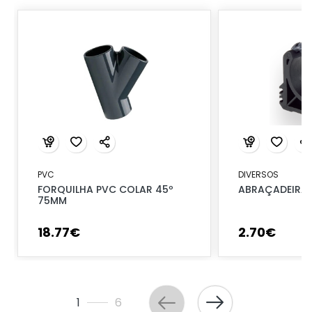
PVC
DIVERSOS
FORQUILHA PVC COLAR 45º
ABRAÇADEIRA 
75MM
18
.
77
€
2
.
70
€
1
6