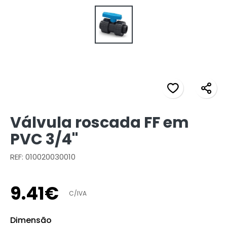
Válvula roscada FF em
PVC 3/4"
REF: 010020030010
9
.
41
€
C/IVA
Dimensão