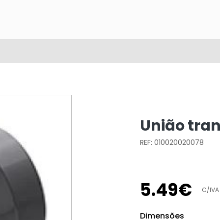
União tran
REF: 010020020078
5
.
49
€
C/IVA
Dimensões