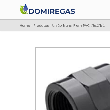
Home
Produtos
União trans. F em PVC 75x2"1/2
-
-