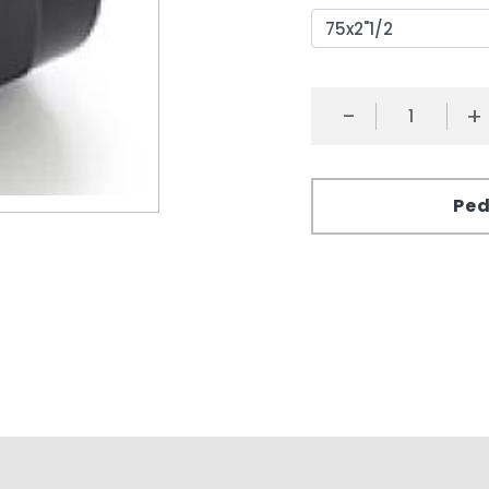
-
+
Ped