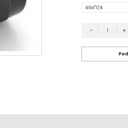
-
+
Ped