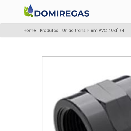
Home
Produtos
União trans. F em PVC 40x1"1/4
-
-