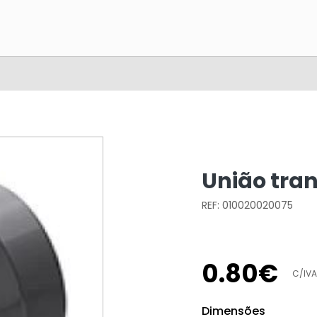
União tran
REF: 010020020075
0
.
80
€
C/IVA
Dimensões