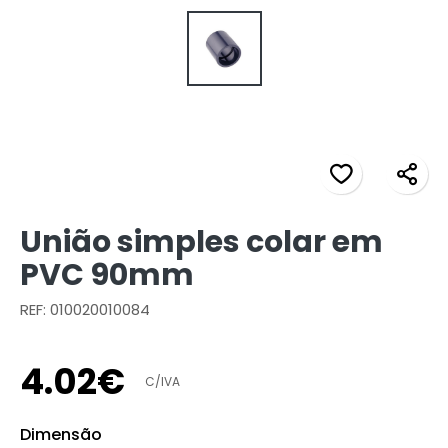
União simples colar em
PVC 90mm
REF: 010020010084
4
.
02
€
C/IVA
Dimensão