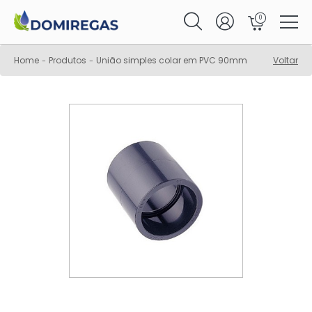
0
Home
Produtos
União simples colar em PVC 90mm
Voltar
-
-