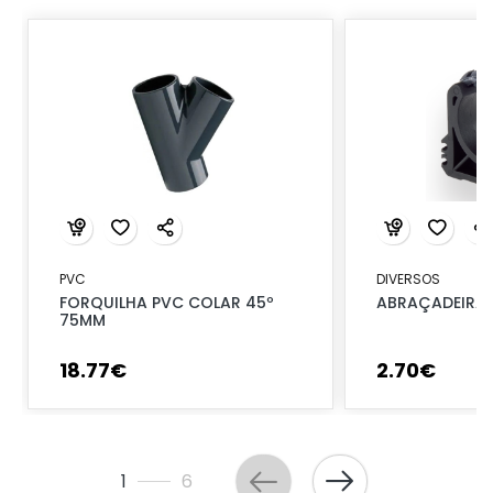
PVC
DIVERSOS
FORQUILHA PVC COLAR 45º
ABRAÇADEIRA 
75MM
18
.
77
€
2
.
70
€
1
6