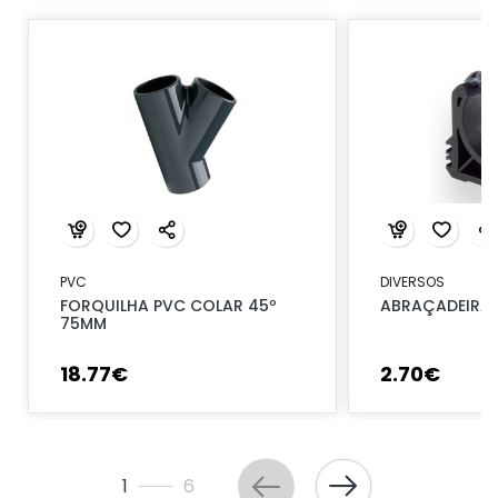
PVC
DIVERSOS
FORQUILHA PVC COLAR 45º
ABRAÇADEIRA 
75MM
18
.
77
€
2
.
70
€
1
6