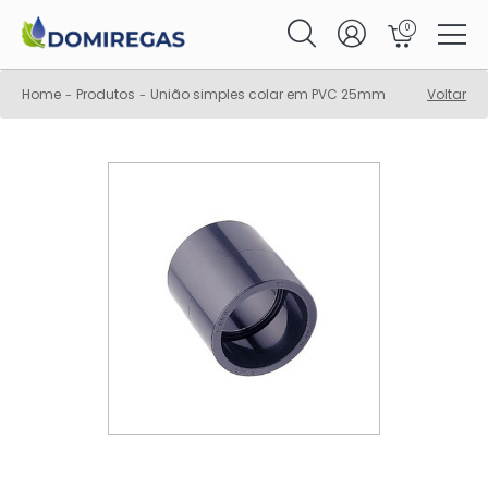
0
Home
Produtos
União simples colar em PVC 25mm
Voltar
-
-