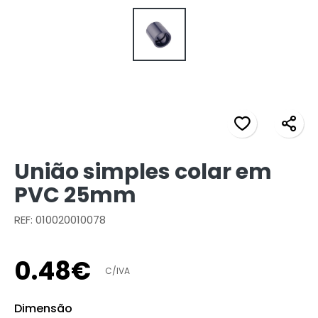
União simples colar em
PVC 25mm
REF: 010020010078
0
.
48
€
C/IVA
Dimensão