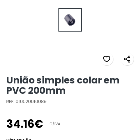
União simples colar em
PVC 200mm
REF: 010020010089
34
.
16
€
C/IVA