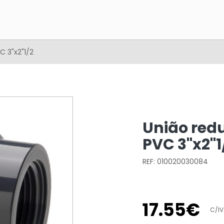
 3"x2"1/2
União red
PVC 3"x2"1
REF: 010020030084
17
.
55
€
C/IV