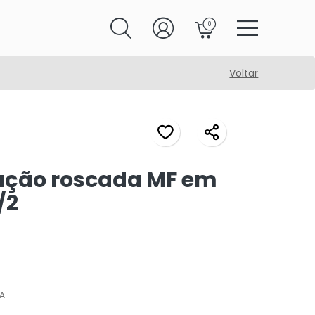
0
Voltar
ução roscada MF em
/2
A