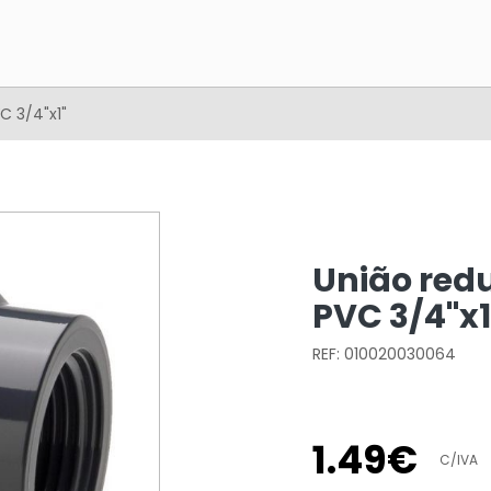
 3/4"x1"
União red
PVC 3/4"x1
REF: 010020030064
1
.
49
€
C/IVA