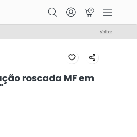
0
Voltar
ução roscada MF em
"