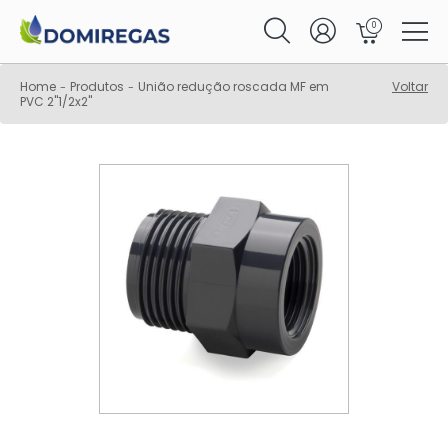
0
Home
Produtos
União redução roscada MF em
Voltar
-
-
PVC 2"1/2x2"