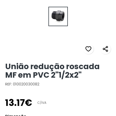
União redução roscada
MF em PVC 2"1/2x2"
REF: 010020030082
13
.
17
€
C/IVA