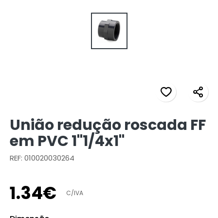
União redução roscada FF
em PVC 1"1/4x1"
REF: 010020030264
1
.
34
€
C/IVA