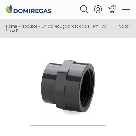
0
Home
Produtos
União redução roscada FF em PVC
Voltar
-
-
1"1/4x1"