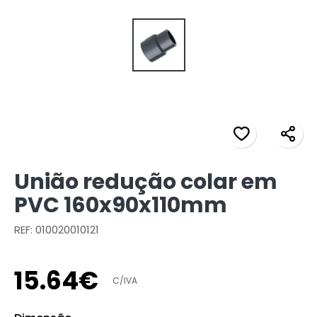
União redução colar em
PVC 160x90x110mm
REF: 010020010121
15
.
64
€
C/IVA