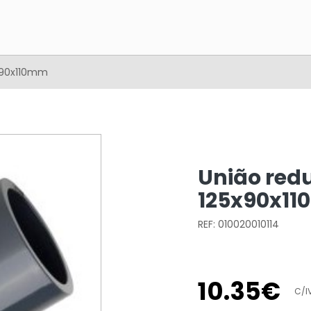
x90x110mm
União red
125x90x1
REF: 010020010114
10
.
35
€
C/I