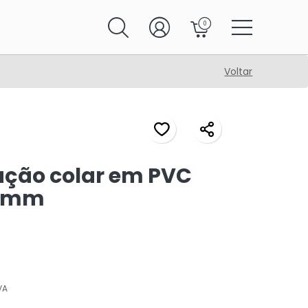
0
Voltar
ução colar em PVC
10mm
VA