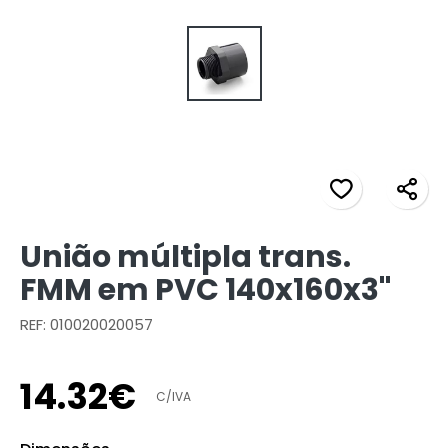
União múltipla trans.
FMM em PVC 140x160x3"
REF: 010020020057
14
.
32
€
C/IVA