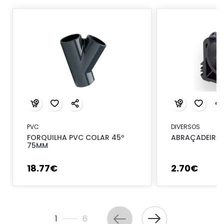
PVC
DIVERSOS
FORQUILHA PVC COLAR 45º
ABRAÇADEIRA 
75MM
18
.
77
€
2
.
70
€
1
6