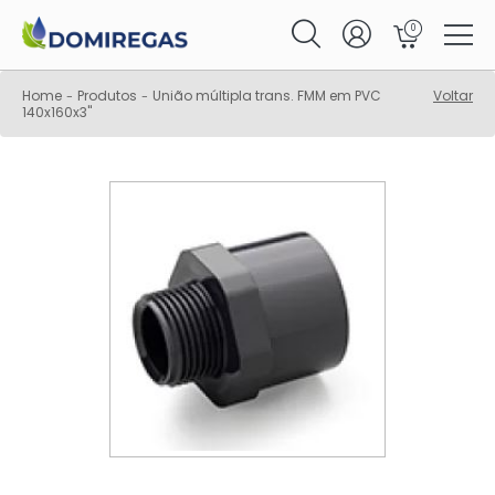
0
Home
Produtos
União múltipla trans. FMM em PVC
Voltar
-
-
140x160x3"