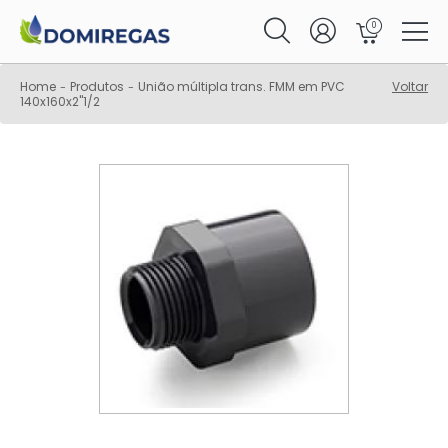
0
Home
Produtos
União múltipla trans. FMM em PVC
Voltar
-
-
140x160x2"1/2