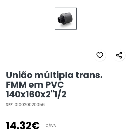
União múltipla trans.
FMM em PVC
140x160x2"1/2
REF: 010020020056
14
.
32
€
C/IVA