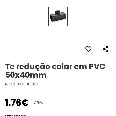
Te redução colar em PVC
50x40mm
REF: 010020010064
1
.
76
€
C/IVA