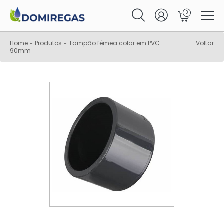
0
Home
Produtos
Tampão fêmea colar em PVC
Voltar
-
-
90mm