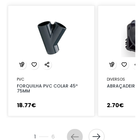
PVC
DIVERSOS
FORQUILHA PVC COLAR 45º
ABRAÇADEIRA 
75MM
18
.
77
€
2
.
70
€
1
6