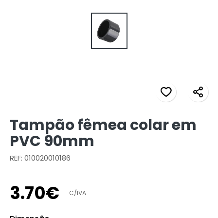
Tampão fêmea colar em
PVC 90mm
REF: 010020010186
3
.
70
€
C/IVA