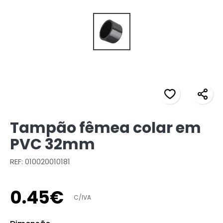
Tampão fêmea colar em
PVC 32mm
REF: 010020010181
0
.
45
€
C/IVA