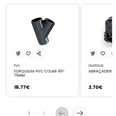
PVC
DIVERSOS
FORQUILHA PVC COLAR 45º
ABRAÇADEIRA 
75MM
18
.
77
€
2
.
70
€
1
6