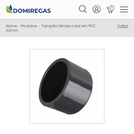
0
Home
Produtos
Tampão fêmea colar em PVC
Voltar
-
-
32mm