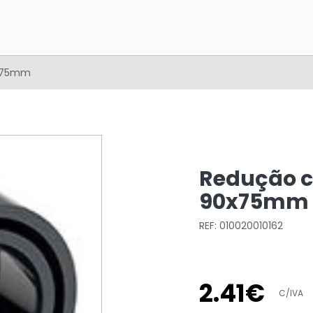
0x75mm
Redução c
90x75mm
REF: 010020010162
2
.
41
€
C/IVA