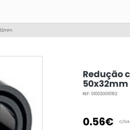
0x32mm
Redução c
50x32mm
REF: 010020010152
0
.
56
€
C/IVA