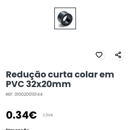
Redução curta colar em
PVC 32x20mm
REF: 010020010144
0
.
34
€
C/IVA