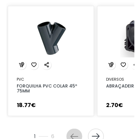
PVC
DIVERSOS
FORQUILHA PVC COLAR 45º
ABRAÇADEIRA 
75MM
18
.
77
€
2
.
70
€
1
6