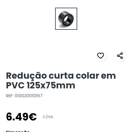
Redução curta colar em
PVC 125x75mm
REF: 010020010167
6
.
49
€
C/IVA