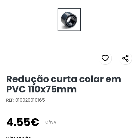
Redução curta colar em
PVC 110x75mm
REF: 010020010165
4
.
55
€
C/IVA