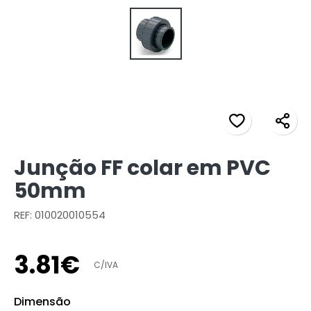
Junção FF colar em PVC
50mm
REF: 010020010554
3
.
81
€
C/IVA
Dimensão