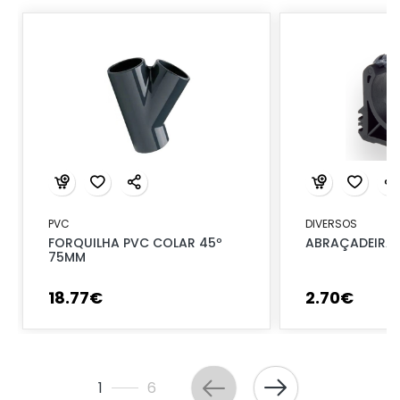
PVC
DIVERSOS
FORQUILHA PVC COLAR 45º
ABRAÇADEIRA 
75MM
18
.
77
€
2
.
70
€
1
6