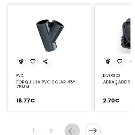
PVC
DIVERSOS
FORQUILHA PVC COLAR 45º
ABRAÇADEIRA 
75MM
18
.
77
€
2
.
70
€
1
6