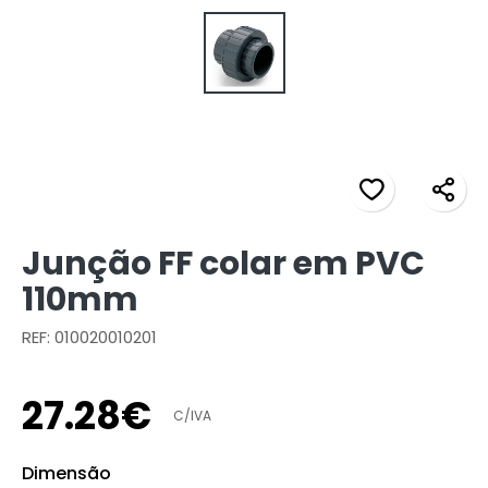
Junção FF colar em PVC
110mm
REF: 010020010201
27
.
28
€
C/IVA
Dimensão