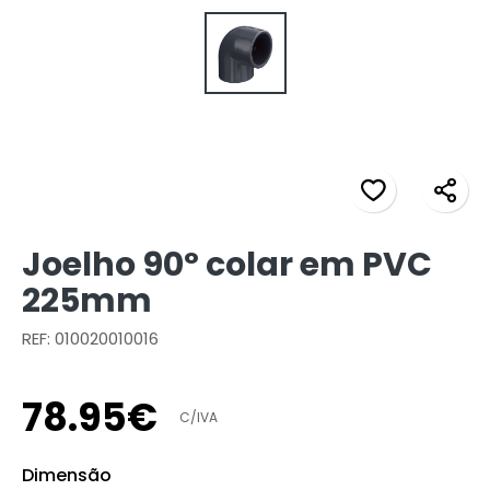
Joelho 90º colar em PVC
225mm
REF: 010020010016
78
.
95
€
C/IVA
Dimensão