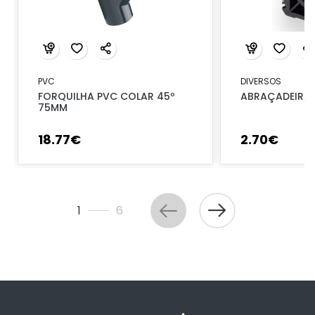
PVC
DIVERSOS
FORQUILHA PVC COLAR 45º
ABRAÇADEIRA 
75MM
18
.
77
€
2
.
70
€
1
6